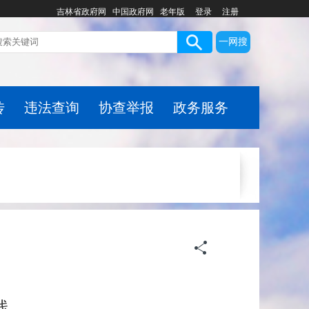
吉林省政府网
中国政府网
老年版
登录
注册
一网搜
传
违法查询
协查举报
政务服务
线