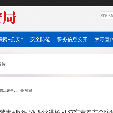
联网+公安”
安全防范
警务信息公开
禁毒宣
宣传
临江警事儿
收藏
“禁毒+反诈”双课堂进校园 筑牢青春安全防