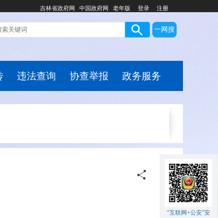
吉林省政府网
中国政府网
老年版
登录
注册
一网搜
传
违法查询
协查举报
政务服务
“互联网+公安”安