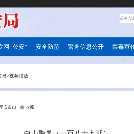
联网+公安”
安全防范
警务信息公开
禁毒宣
信息
>
视频播放
平安白山
收藏
白山警界（一百八十七期）