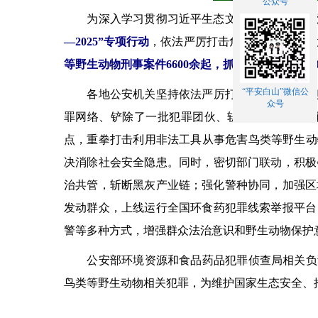
公众号
为深入学习贯彻习近平生态文明思想、习近平法
—2025”专项行动
，依法严厉打击危害鸟类等野生
等野生动物刑事案件6600余起，抓获犯罪嫌疑人99
“平安白山”微信公
各地公安机关坚持依法严厉打击，对猎捕、收购
众号
罪网络、铲除了一批犯罪团伙、斩断了一批犯罪
点，重拳打击利用非法工具从事危害鸟类等野生动
决消除社会安全隐患。同时，密切部门联动，积极
治共管，斩断黑灰产业链；强化警种协同，加强区
发动群众，上线运行全国环食药犯罪线索举报平台
警等多种方式，增强群众法治意识和野生动物保护
公安部环境资源和食品药品犯罪侦查局相关负责
鸟类等野生动物相关犯罪，为维护国家生态安全、