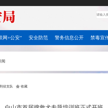
联网+公安”
安全防范
警务信息公开
禁毒宣
新闻
刑侦支队
收藏
白山市首届搜救犬专题培训班正式开班