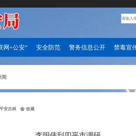
联网+公安”
安全防范
警务信息公开
禁毒宣
新闻
平安吉林
收藏
李明伟到四平市调研