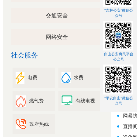
“吉林公安”微信公
交通安全
众号
事关
深化
网络安全
净网
家长快
社会服务
白山公安惠民平台
公众号
编造
《20
电费
水费
公安
男子
“平安白山”微信公
燃气费
有线电视
众号
四部门
网暴抗
政府热线
直播间