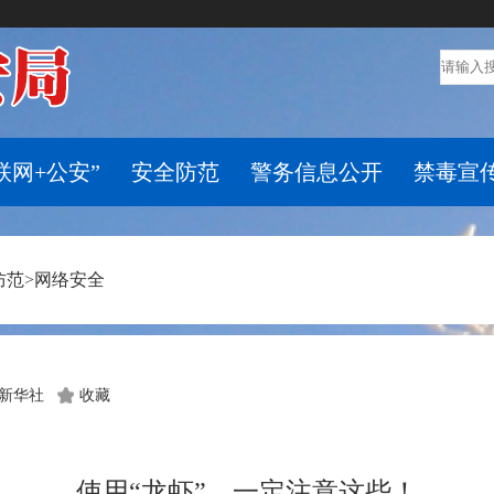
联网+公安”
安全防范
警务信息公开
禁毒宣
防范
>
网络安全
新华社
收藏
使用“龙虾”，一定注意这些！