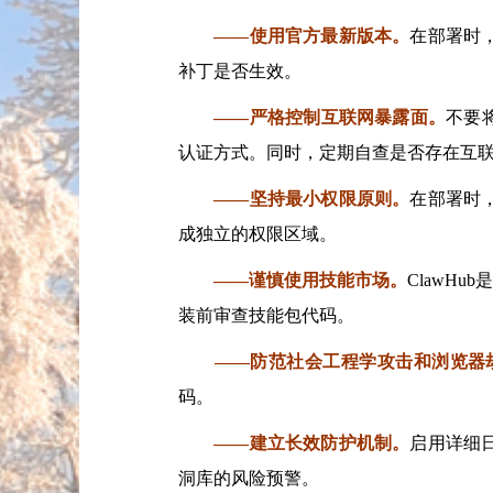
——使用官方最新版本。
在部署时
补丁是否生效。
——严格控制互联网暴露面。
不要
认证方式。同时，定期自查是否存在互
——坚持最小权限原则。
在部署时
成独立的权限区域。
——谨慎使用技能市场。
ClawH
装前审查技能包代码。
——防范社会工程学攻击和浏览器
码。
——建立长效防护机制。
启用详细
洞库的风险预警。